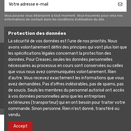
Vous pouvez vous désinscrire à tout moment. Vous trouverez pour cela nos
informations de contact dans les conditions d'utilisation du site.
Protection des données
La sécurité de vos données est l'une de nos priorités. Nous
avons volontairement défini des principes qui vont plus loin que
les spécifications légales concernant la protection des
Liens utiles
données. Pour Creasec, seules les données personnelles
nécessaires au processus en cours sont conservées ou celles
que vous nous avez communiquées volontairement. Rien
Contactez-nous
d'autre. Vous recevez exactement les informations que vous
avez demandées. Pas d'offres indésirables, pas de spams, pas
Infos pratiques
de soucis. Seuls les membres du personnel autorisé ont accès
à vos données personnelles ainsi que les entreprises
extérieures (transporteur) qui en ont besoin pour traiter votre
commande. Sinon personne. Rien n'est donné, transféré ou
vendu.
Ajouter au panier
Accept
© Creasec SRL avec l'aide de
Mon-e-commerce.com